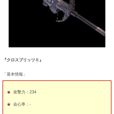
『クロスブリッツⅡ』
「基本情報」
攻撃力：234
会心率：-