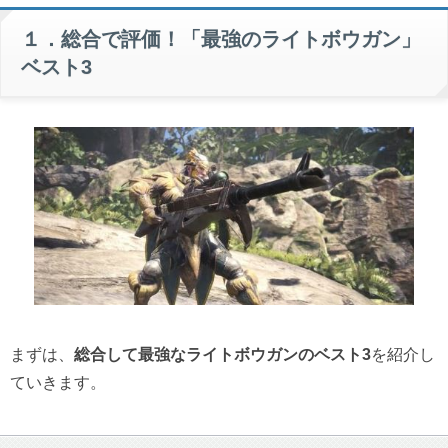
②業【カルマ】
１．総合で評価！「最強のライトボウガン」
ベスト3
③レウスバスターⅡ
①【通常弾】の最強ライトボウガン
②【貫通弾】の最強ライトボウガン
③【斬裂弾】の最強ライトボウガン
④【散弾】の最強ライトボウガン
⑤【火炎弾】の最強ライトボウガン
⑥【水冷弾】の最強ライトボウガン
まずは、
総合して最強なライトボウガンのベスト3
を紹介し
⑦【電撃弾】の最強ライトボウガン
ていきます。
⑧【氷結弾】の最強ライトボウガン