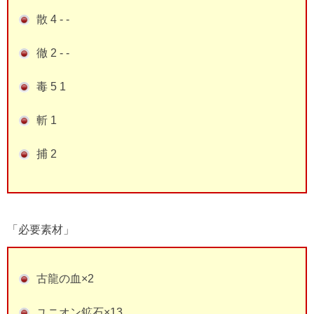
散 4 - -
徹 2 - -
毒 5 1
斬 1
捕 2
「必要素材」
古龍の血×2
ユニオン鉱石×13