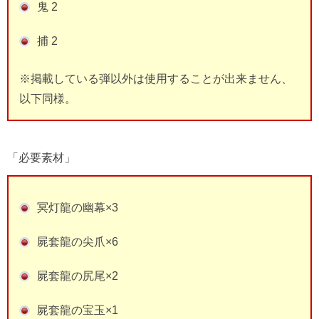
鬼 2
捕 2
※掲載している弾以外は使用することが出来ません、
以下同様。
「必要素材」
冥灯龍の幽幕×3
屍套龍の尖爪×6
屍套龍の尻尾×2
屍套龍の宝玉×1