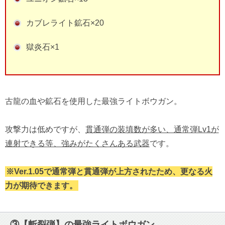
カブレライト鉱石×20
獄炎石×1
古龍の血や鉱石を使用した最強ライトボウガン。
攻撃力は低めですが、
貫通弾の装填数が多い、通常弾Lv1が
連射できる等、強みがたくさんある武器
です。
※Ver.1.05で通常弾と貫通弾が上方されたため、更なる火
力が期待できます。
③【斬裂弾】の最強ライトボウガン