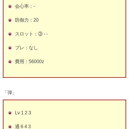
会心率：-
防御力：20
スロット：③ - -
ブレ：なし
費用：56000z
「弾」
Lv 1 2 3
通 6 4 3