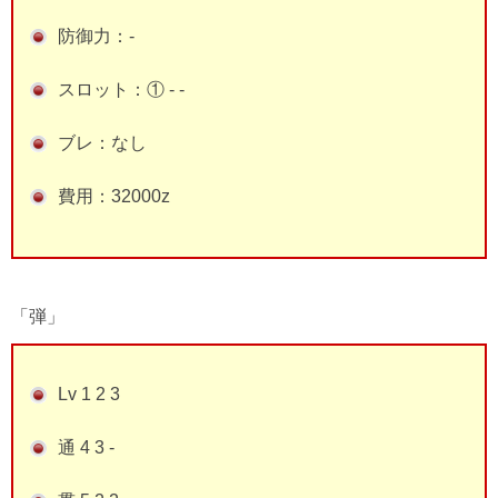
防御力：-
スロット：① - -
ブレ：なし
費用：32000z
「弾」
Lv 1 2 3
通 4 3 -