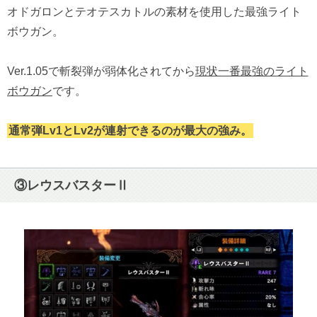
オドガロンとテオテスカトルの素材を使用した最強ライト
ボウガン。
Ver.1.05で斬裂弾が弱体化されてから
現状一番最強のライト
ボウガン
です。
通常弾Lv1とLv2が連射できるのが最大の強み。
③レウスバスターⅡ