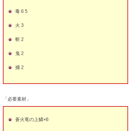
毒 6 5
火 3
斬 2
鬼 2
捕 2
「必要素材」
蒼火竜の上鱗×6