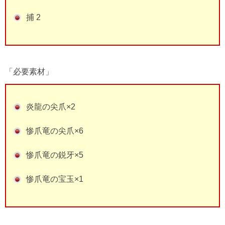
捕 2
「必要素材」
炎龍の尖爪×2
惨爪竜の尖爪×6
惨爪竜の鋭牙×5
惨爪竜の宝玉×1