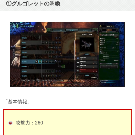
⑨【滅龍弾】の最強ライトボウガン
①グルゴレットの叫喚
⑩【徹甲榴弾】の最強ライトボウガン
「基本情報」
攻撃力：260