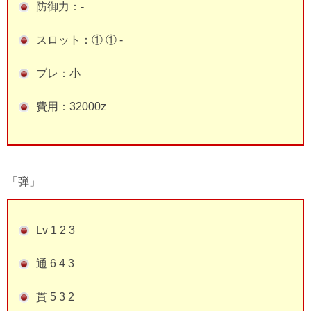
防御力：-
スロット：① ① -
ブレ：小
費用：32000z
「弾」
Lv 1 2 3
通 6 4 3
貫 5 3 2