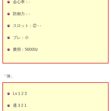
会心率：-
防御力：-
スロット：② - -
ブレ：小
費用：56000z
「弾」
Lv 1 2 3
通 3 2 1