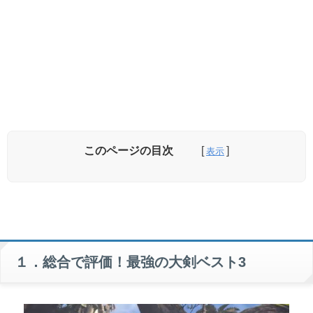
このページの目次
①滅鬼の凶器
②ジャグラスハッカーⅢ
１．総合で評価！最強の大剣ベスト3
③モンストロの憤怒