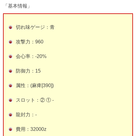
「基本情報」
切れ味ゲージ：青
攻撃力：960
会心率：-20%
防御力：15
属性：(麻痺[390])
スロット：② ① -
龍封力：-
費用：32000z