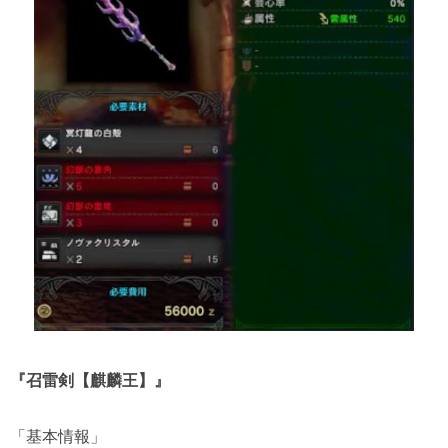
『召雷剣【麒麟王】』
「基本情報」