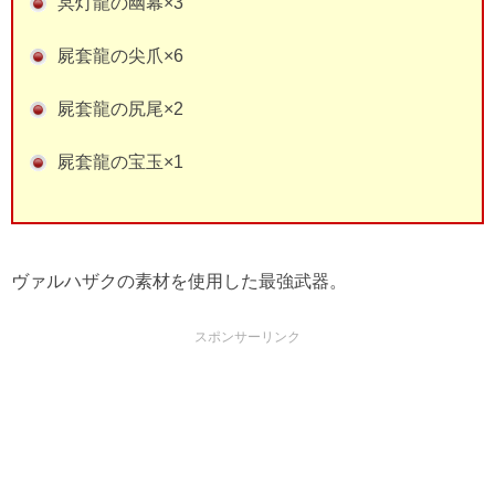
冥灯龍の幽幕×3
屍套龍の尖爪×6
屍套龍の尻尾×2
屍套龍の宝玉×1
ヴァルハザクの素材を使用した最強武器。
スポンサーリンク