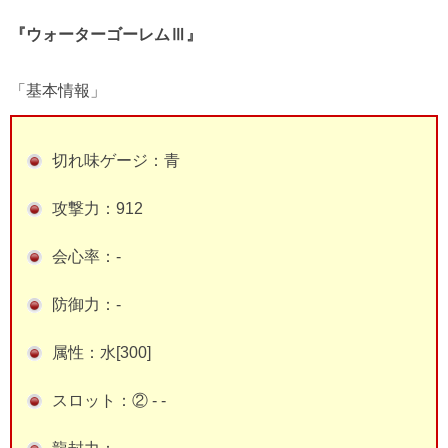
『ウォーターゴーレムⅢ』
「基本情報」
切れ味ゲージ：青
攻撃力：912
会心率：-
防御力：-
属性：水[300]
スロット：② - -