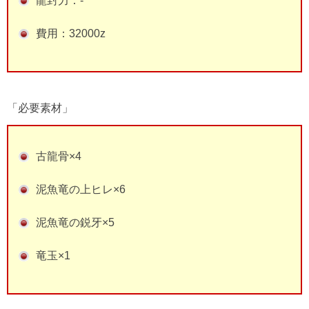
龍封力：-
費用：32000z
「必要素材」
古龍骨×4
泥魚竜の上ヒレ×6
泥魚竜の鋭牙×5
竜玉×1