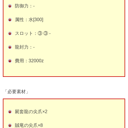
防御力：-
属性：水[300]
スロット：③ ③ -
龍封力：-
費用：32000z
「必要素材」
屍套龍の尖爪×2
賊竜の尖爪×8