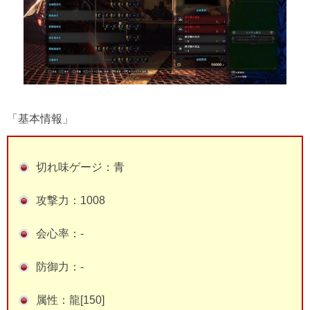
「基本情報」
切れ味ゲージ：青
攻撃力：1008
会心率：-
防御力：-
属性：龍[150]