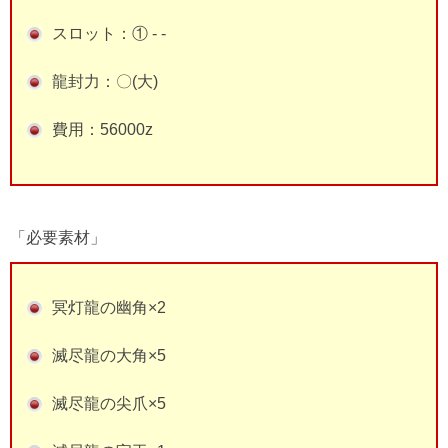
スロット：① - -
龍封力：〇(大)
費用：56000z
「必要素材」
冥灯龍の幽角×2
滅尽龍の大角×5
滅尽龍の尖爪×5