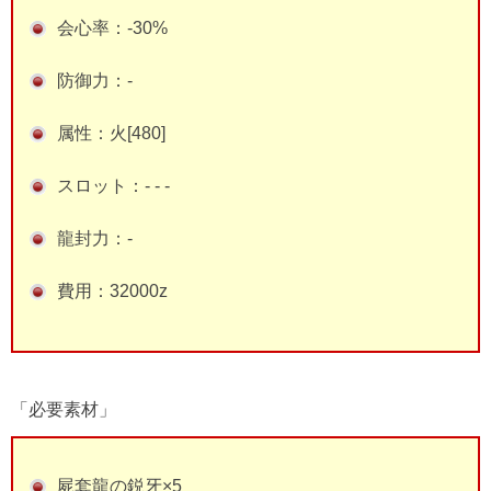
会心率：-30%
防御力：-
属性：火[480]
スロット：- - -
龍封力：-
費用：32000z
「必要素材」
屍套龍の鋭牙×5