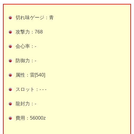
切れ味ゲージ：青
攻撃力：768
会心率：-
防御力：-
属性：雷[540]
スロット：- - -
龍封力：-
費用：56000z