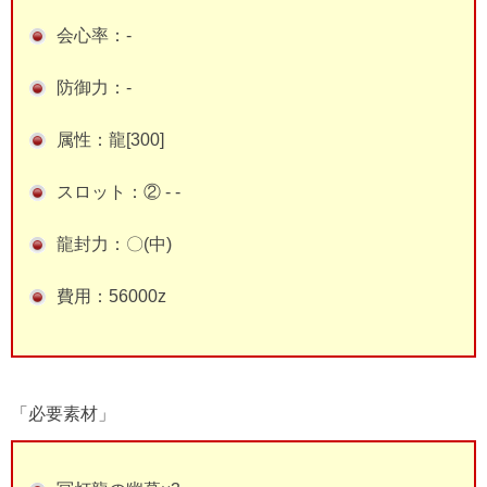
会心率：-
防御力：-
属性：龍[300]
スロット：② - -
龍封力：〇(中)
費用：56000z
「必要素材」