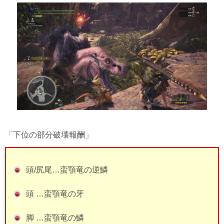
「下位の部分破壊報酬」
頭/尻尾…蛮顎竜の逆鱗
頭 …蛮顎竜の牙
脚 …蛮顎竜の鱗