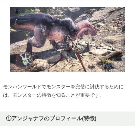
④アンジャナフの弱点部位
⑤アンジャナフの耐性
①クエスト報酬
②剥ぎ取りで入手できる素材
③部分破壊の報酬
モンハンワールドでモンスターを完璧に討伐するために
は、
モンスターの特徴を知ることが重要
です。
①アンジャナフの攻撃パターンを解説
②アンジャナフ討伐の立ち回り方
①アンジャナフのプロフィール(特徴)
③おすすめ装備、武器の紹介