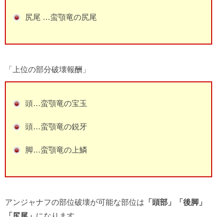
尻尾 …蛮顎竜の尻尾
「上位の部分破壊報酬」
頭…蛮顎竜の宝玉
頭…蛮顎竜の鋭牙
脚…蛮顎竜の上鱗
アンジャナフの部位破壊が可能な部位は
「頭部」「後脚」
「尻尾」
になります。