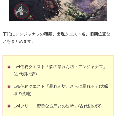
下記にアンジャナフの
種類、出現クエスト名、初期位置
な
どをまとめます。
Lv4任務クエスト「森の暴れん坊・アンジャナフ」
(古代樹の森)
Lv6任務クエスト「暴れん坊、さらに暴れる」(大蟻
塚の荒地)
Lv4フリー「蛮勇なる牙との対峙」(古代樹の森)