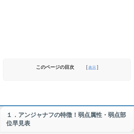
このページの目次
①アンジャナフのプロフィール(特徴)
②アンジャナフの弱点武器
１．アンジャナフの特徴！弱点属性・弱点部
位早見表
③アンジャナフの弱点属性