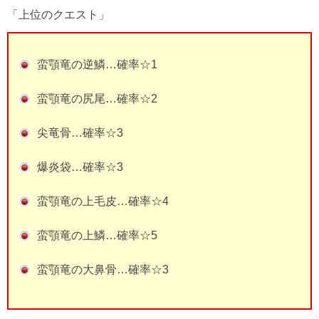
「上位のクエスト」
蛮顎竜の逆鱗…確率☆1
蛮顎竜の尻尾…確率☆2
尖竜骨…確率☆3
爆炎袋…確率☆3
蛮顎竜の上毛皮…確率☆4
蛮顎竜の上鱗…確率☆5
蛮顎竜の大鼻骨…確率☆3