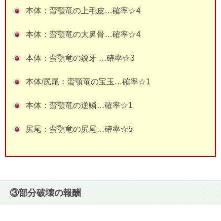
本体：蛮顎竜の上毛皮…確率☆4
本体：蛮顎竜の大鼻骨…確率☆4
本体：蛮顎竜の鋭牙 …確率☆3
本体/尻尾：蛮顎竜の宝玉…確率☆1
本体：蛮顎竜の逆鱗…確率☆1
尻尾：蛮顎竜の尻尾…確率☆5
③部分破壊の報酬