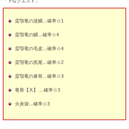
「下位クエスト」
蛮顎竜の逆鱗…確率☆1
蛮顎竜の鱗…確率☆4
蛮顎竜の毛皮…確率☆4
蛮顎竜の尻尾…確率☆2
蛮顎竜の鼻骨…確率☆3
竜骨【大】 …確率☆3
火炎袋…確率☆3