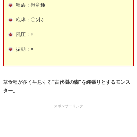
種族：獣竜種
咆哮：〇(小)
風圧：×
振動：×
草食種が多く生息する
“古代樹の森”を縄張りとするモンス
ター。
スポンサーリンク