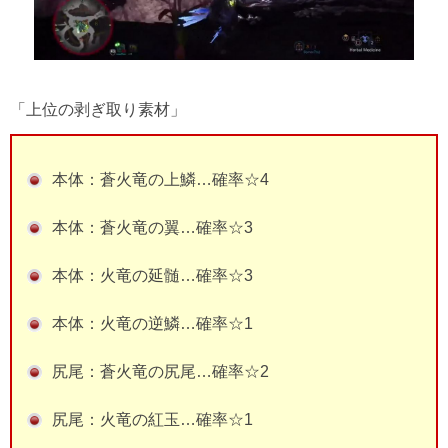
「上位の剥ぎ取り素材」
本体：蒼火竜の上鱗…確率☆4
本体：蒼火竜の翼…確率☆3
本体：火竜の延髄…確率☆3
本体：火竜の逆鱗…確率☆1
尻尾：蒼火竜の尻尾…確率☆2
尻尾：火竜の紅玉…確率☆1