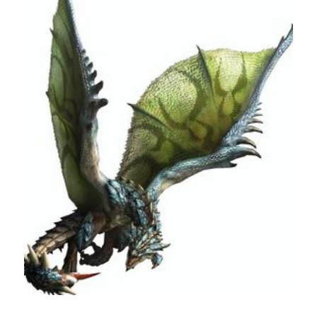
①クエスト報酬
②剥ぎ取り・落とし物入手
③部位破壊の報酬
①リオレウス亜種の攻撃パターン
②リオレウス亜種討伐の立ち回り
③解毒薬を忘れずに