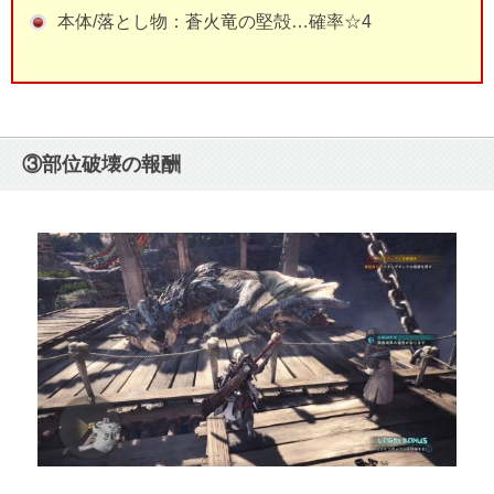
本体/落とし物：蒼火竜の堅殻…確率☆4
③部位破壊の報酬