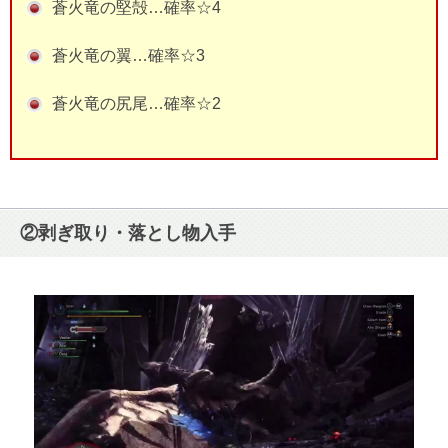
蒼火竜の堅殻…確率☆4
蒼火竜の翼…確率☆3
蒼火竜の尻尾…確率☆2
②剥ぎ取り・落とし物入手