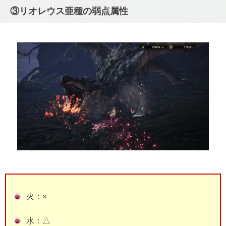
③リオレウス亜種の弱点属性
火：×
水：△