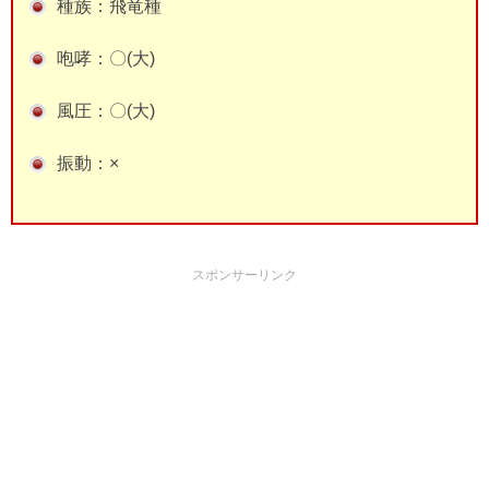
種族：飛竜種
咆哮：〇(大)
風圧：〇(大)
振動：×
スポンサーリンク