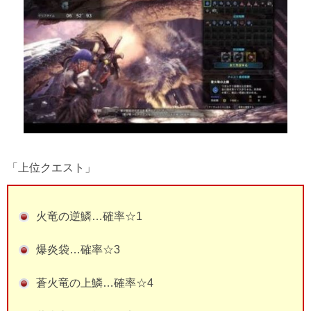
「上位クエスト」
火竜の逆鱗…確率☆1
爆炎袋…確率☆3
蒼火竜の上鱗…確率☆4