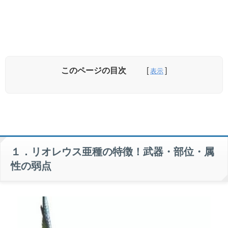
このページの目次
①リオレウス亜種のプロフィール(特徴)
②リオレウス亜種の弱点武器
１．リオレウス亜種の特徴！武器・部位・属
性の弱点
③リオレウス亜種の弱点属性
④リオレウス亜種の弱点部位
⑤リオレウス亜種の耐性